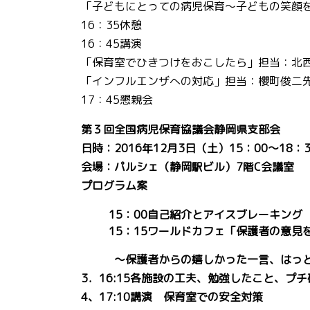
「子どもにとっての病児保育～子どもの笑顔
16：35休憩
16：45講演
「保育室でひきつけをおこしたら」担当：北
「インフルエンザへの対応」担当：櫻町俊二
17：45懇親会
第３回全国病児保育協議会静岡県支部会
日時：2016年12月3日（土）15：00～18：
会場：パルシェ（静岡駅ビル）7階C会議室
プログラム案
15
：00自己紹介とアイスブレーキング
15
：15ワールドカフェ「保護者の意見
～保護者からの嬉しかった一言、はっと
3．16:15各施設の工夫、勉強したこと、プ
4、17:10講演 保育室での安全対策