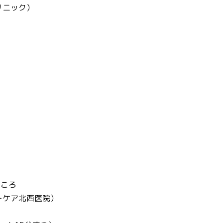
リニック）
」
0ころ
ーケア北西医院）