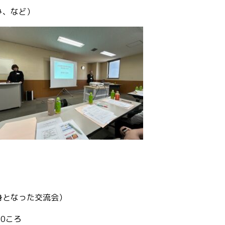
み、など）
身となった交流会）
00ころ