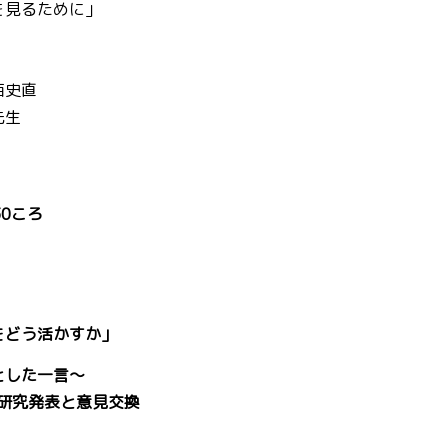
を見るために」
西史直
先生
30ころ
をどう活かすか」
した一言～
チ研究発表と意見交換