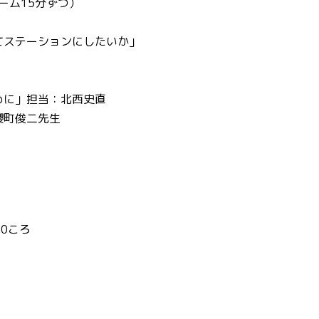
ーム15分ずつ）
てステーションにしたいか」
めに」担当：北西史直
櫻町俊二先生
30ころ