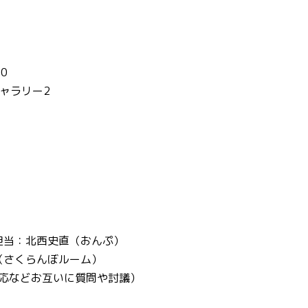
0
ャラリー2
担当：北西史直（おんぷ）
（さくらんぼルーム）
対応などお互いに質問や討議）