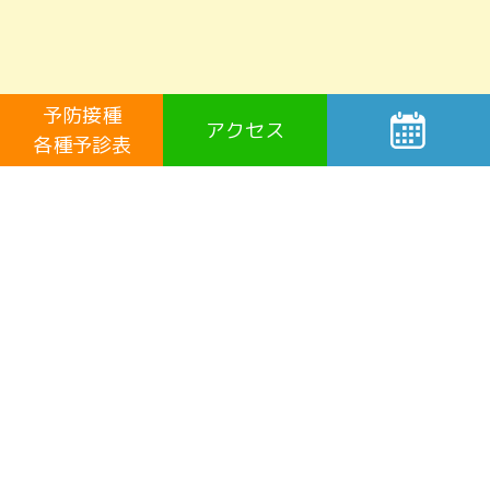
予防接種
アクセス
各種予診表
お知らせ／最新情報
2026年8月10日 ただいま５分待ちです。
2026年7月27日 夏休みワクチンはワクチン接種のチャンス！
2026年7月14日 起立性調節障害外来のご案内