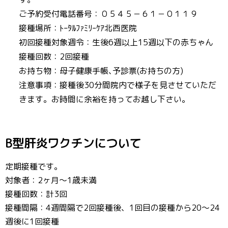
ご予約受付電話番号：０５４５－６１－０１１９
接種場所：ﾄｰﾀﾙﾌｧﾐﾘｰｹｱ北西医院
初回接種対象週令：生後6週以上15週以下の赤ちゃん
接種回数：2回接種
お持ち物：母子健康手帳､予診票(お持ちの方)
注意事項：接種後30分間院内で様子を見させていただ
きます。お時間に余裕を持ってお越し下さい。
B型肝炎ワクチンについて
定期接種です。
対象者：2ヶ月～1歳未満
接種回数：計3回
接種間隔：4週間隔で2回接種後、1回目の接種から20～24
週後に1回接種