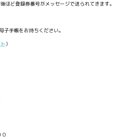
と、後ほど登録券番号がメッセージで送られてきます。
母子手帳をお持ちください。
ント
）
００