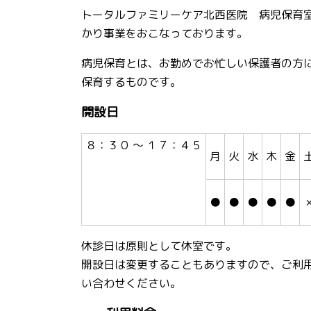
トータルファミリーケア北西医院 病児保育
かり事業をおこなっております。
病児保育とは、お勤めでお忙しい保護者の方
保育するものです。
開設日
８：３０ ～ １７：４５
月
火
水
木
金
●
●
●
●
●
休診日は原則として休室です。
開設日は変更することもありますので、ご利
い合わせください。