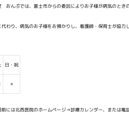
室 おんぷでは、富士市からの委託によりお子様が病気のとき
に代わり、病気のお子様をお預かりし、看護師・保育士が協力
土
日・祝
×
×
用前には北西医院のホームページ→診療カレンダー、または電