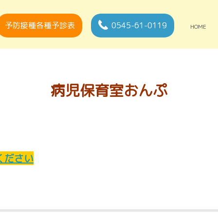
予防接種各種予診表
0545-61-0119
HOME
病児保育室おんぷ
ください