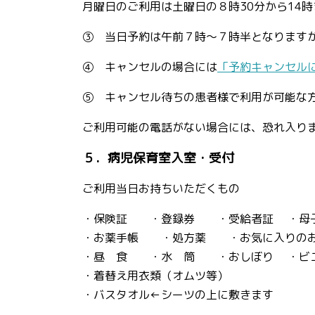
月曜日のご利用は土曜日の８時30分から14
③ 当日予約は午前７時～７時半となります
④ キャンセルの場合には
「予約キャンセル
⑤ キャンセル待ちの患者様で利用が可能な方
ご利用可能の電話がない場合には、恐れ入り
５．病児保育室入室・受
ご利用当日お持ちいただくもの
・保険証 ・登録券 ・受給者証 ・母
・お薬手帳 ・処方薬 ・お気に入りの
・昼 食 ・水 筒 ・おしぼり ・ビ
・着替え用衣類（オムツ等）
・バスタオル←シーツの上に敷きます