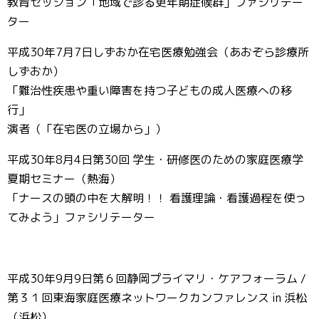
教育セッション「地域で診る更年期症候群」ファシリテー
ター
平成30年7月7日しずおか在宅医療勉強会（あおぞら診療所
しずおか）
「難治性疾患や重い障害を持つ子どもの成人医療への移
行」
演者（「在宅医の立場から」）
平成30年8月4日第30回 学生・研修医のための家庭医療学
夏期セミナー（熱海）
「ナースの頭の中を大解明！！ 看護理論・看護過程を使っ
てみよう」ファシリテーター
平成30年9月9日第６回静岡プライマリ・ケアフォーラム /
第３１回東海家庭医療ネットワークカンファレンス in 浜松
（浜松）