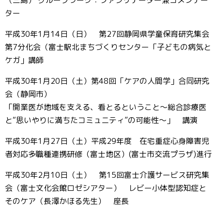
（三島） グループワーク：ファシリテーター兼コメンテー
ター
平成30年1月14日（日） 第27回静岡県学童保育研究集会
第7分化会（富士駅北まちづくりセンター「子どもの病気と
ケガ」講師
平成30年1月20日（土）第48回「ケアの人間学」合同研究
会（静岡市）
「開業医が地域を支える、看とるということ～総合診療医
と“思いやりに満ちたコミュニティ”の可能性～」 講演
平成30年1月27日（土）平成29年度 在宅重症心身障害児
者対応多職種連携研修（富士地区）(富士市交流プラザ)進行
平成30年2月10日（土） 第15回富士介護サービス研究集
会（富士文化会館ロゼシアター） レビー小体型認知症と
そのケア（長澤かほる先生） 座長